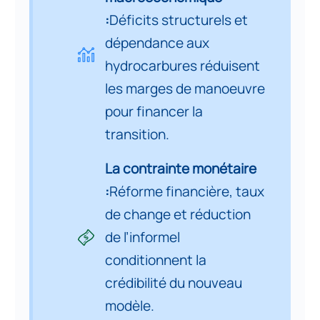
Partie 5. La contrainte monétaire
:
Déficits structurels et
et financière : réforme du
dépendance aux
7
système financier, change et
hydrocarbures réduisent
informalité
les marges de manoeuvre
Partie 6. La contrainte sociale :
pour financer la
emploi, cohésion sociale et
8
transition.
acceptabilité des réformes
La contrainte monétaire
Partie 7. La contrainte politique
:
Réforme financière, taux
et temporelle : le temps long des
9
de change et réduction
transformations économiques
de l’informel
Partie 8. La contrainte
conditionnent la
géoéconomique et stratégique :
crédibilité du nouveau
10
souveraineté et insertion
modèle.
internationale