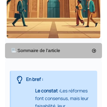
Sommaire de l’article
Résumé exécutif
1
En bref :
Introduction Générale
2
Le constat :
Les réformes
font consensus, mais leur
Partie 1. Objectifs et architecture
et d’une stratégie de
faisabilité, leur