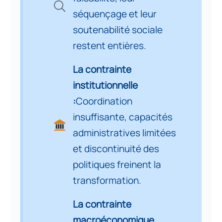
3
transformation économique de
séquençage et leur
long terme
soutenabilité sociale
restent entières.
Partie 2. La mise en œuvre de la
Vision Algérie 2050 : contraintes,
4
La contrainte
résistances et conditions de
réussite
institutionnelle
:
Coordination
Partie 3. La contrainte centrale :
insuffisante, capacités
la gouvernance, les capacités
5
administratives limitées
institutionnelles et le pilotage
stratégique
et discontinuité des
politiques freinent la
Partie 4. La contrainte
transformation.
macroéconomique :
6
stabilisation, soutenabilité et
La contrainte
rééquilibrages
macroéconomique