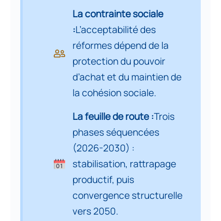
La contrainte sociale
Conclusion Générale
11
:
L’acceptabilité des
APPENDICE
réformes dépend de la
12
protection du pouvoir
Annexe A – Cartographie
d’achat et du maintien de
institutionnelle du processus de
13
la cohésion sociale.
réformes économiques
La feuille de route :
Trois
VI. Annexe B – Séquençage
phases séquencées
opérationnel du processus de
14
réformes
(2026-2030) :
stabilisation, rattrapage
Annexe C – Indicateurs clés de
15
productif, puis
pilotage et de suivi
convergence structurelle
VII. Annexe D : réformes
vers 2050.