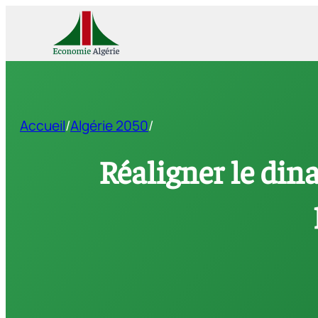
Accueil
/
Algérie 2050
/
Résumé Exécutif
Introduction
Réaligner le dina
Générale
Partie 1. Taux de
change, régime
de change et
politique de
change : les
fondements
conceptuels
Partie 2.
Convertibilité,
ouverture
financière et
intégration
internationale