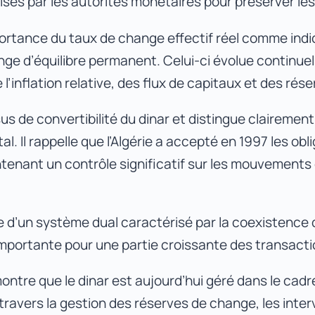
ilisés par les autorités monétaires pour préserver 
ortance du taux de change effectif réel comme indi
hange d’équilibre permanent. Celui-ci évolue continu
l’inflation relative, des flux de capitaux et des ré
de convertibilité du dinar et distingue clairement 
 Il rappelle que l’Algérie a accepté en 1997 les obliga
enant un contrôle significatif sur les mouvements de
e d’un système dual caractérisé par la coexistence d
importante pour une partie croissante des transact
ontre que le dinar est aujourd’hui géré dans le cad
à travers la gestion des réserves de change, les inte