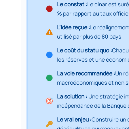
L’unification du
Partie 2. Convertibilité, ouverture 
4
Le constat :
Le dinar est sur
double marché des
changes en Algérie
% par rapport au taux officie
: les piliers d’une
Partie 3. Concepts monétaires e
approche graduelle
5
fondée sur les
fondamentaux
L’idée reçue :
Le réalignement
macroéconomiques
Partie 4. Politique monétaire et 
6
utilisé par plus de 80 pays
Conclusion
générale
Partie 5. Les anticipations et la c
7
Le coût du statu quo :
Chaque
Annexe 1.
Estimation
indicative du taux
les réserves et une économie 
de change
Partie 6. L’économie cash : défi
8
d’équilibre du
dinar : une
La voie recommandée :
Un ré
approche inspirée
des
Partie 7. Le régime de change algér
9
macroéconomiques et non sur
méthodologies du
FMI
Partie 8. Les fragilités structurell
10
La solution :
Une stratégie in
indépendance de la Banque d’
Partie 9. Les conséquences macr
11
Le vrai enjeu :
Construire un d
Partie 10. Pourquoi le réalignemen
12
déséquilibres qui s’aggraven