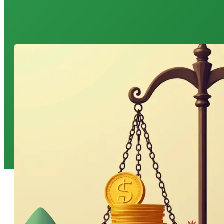
Partie 3. Concepts
monétaires et
macroéconomiques
associés au régime
de change
Partie 4. Politique
monétaire et
politique de
change :
complémentarités,
interdépendances
et contradictions
Partie 5. Les
anticipations et la
crédibilité de la
politique de
change : une
dimension
souvent sous-
estimée
Partie 6. L’économie
cash : définition,
mécanismes et
conséquences
macroéconomiques
Partie 7. Le régime
de change