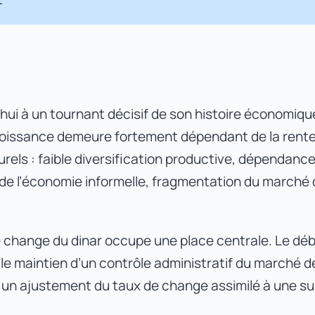
ervice de la Vision Algérie 2050
marché des changes en Algérie : les piliers d’une appr
s
hui à un tournant décisif de son histoire économique
roissance demeure fortement dépendant de la rente
urels : faible diversification productive, dépendanc
 taux de change d’équilibre du dinar : une approche i
e l’économie informelle, fragmentation du marché 
e change du dinar occupe une place centrale. Le dé
 le maintien d’un contrôle administratif du marché 
à un ajustement du taux de change assimilé à une su