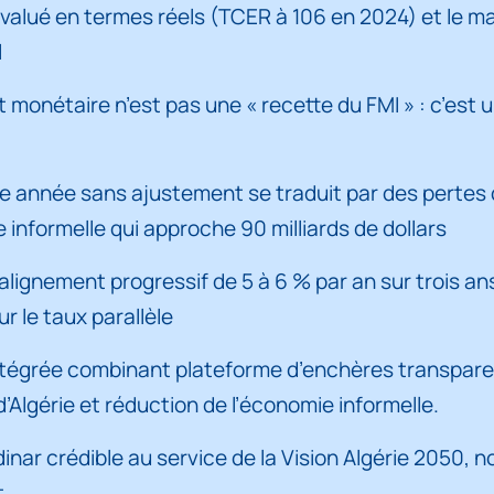
financière et intégration internationale
évalué en termes réels (TCER à 106 en 2024) et le ma
l
t macroéconomiques associés au régime de change
 monétaire n’est pas une « recette du FMI » : c’est
politique de change : complémentarités, interdépendan
rédibilité de la politique de change : une dimension s
 année sans ajustement se traduit par des pertes d
informelle qui approche 90 milliards de dollars
nition, mécanismes et conséquences macroéconomique
alignement progressif de 5 à 6 % par an sur trois a
ien : logique, évolution et contradictions
 le taux parallèle
es du dispositif de change en Algérie
tégrée combinant plateforme d’enchères transparen
Algérie et réduction de l’économie informelle.
oéconomiques du non-réalignement du dinar
inar crédible au service de la Vision Algérie 2050, 
t progressif du dinar est devenu incontournable ?
t