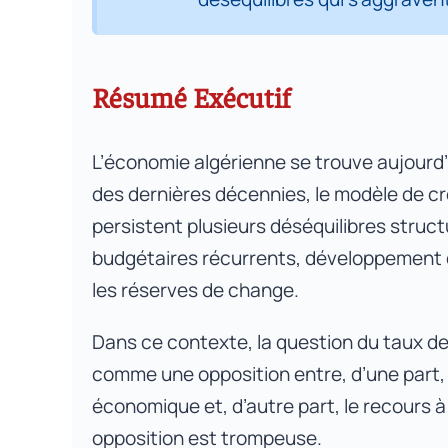
Partie 11. Le régime de change au s
13
Résumé Exécutif
Partie 12. L’unification du double 
14
fondamentaux macroéconomique
L’économie algérienne se trouve aujourd’
Conclusion générale
15
des dernières décennies, le modèle de c
persistent plusieurs déséquilibres struct
Annexe 1. Estimation indicative du
16
budgétaires récurrents, développement d
les réserves de change.
Dans ce contexte, la question du taux d
comme une opposition entre, d’une part,
économique et, d’autre part, le recours 
opposition est trompeuse.