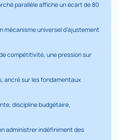
rché parallèle affiche un écart de 80
 un mécanisme universel d’ajustement
ces et contradictions
ouvent sous-estimée
e compétitivité, une pression sur
s
ns, ancré sur les fondamentaux
te, discipline budgétaire,
non administrer indéfiniment des