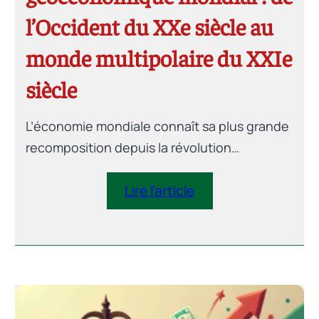
l’Occident du XXe siècle au
monde multipolaire du XXIe
siècle
L’économie mondiale connaît sa plus grande
recomposition depuis la révolution
industrielle. Après deux siècles de
domination occidentale, le centre de gravité
Lire l’article
de la croissance se déplace vers l’Asie. Pour
l’Algérie, l’enjeu n’est pas de choisir entre
l’Europe et l’Asie : c’est de construire une
stratégie capable de tirer parti des deux, en
s’appuyant sur ses atouts géographiques,
énergétiques et humains pour s’insérer dans