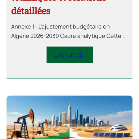
détaillées
Annexe 1 : L’ajustement budgétaire en
Algérie 2026-2030 Cadre analytique Cette
annexe complète la section consacrée à la
centralité du budget en précisant les
Lire l’article
modalités analytiques et quantitatives de
l’ajustement budgétaire envisagé sur la
période 2026–2030. Elle formalise le cadre
retenu pour évaluer l’ampleur, le rythme et la
composition de l’ajustement, ainsi que ses
implications […]