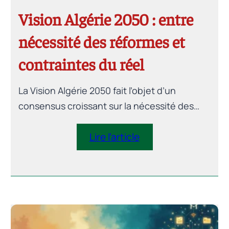
Vision Algérie 2050 : entre
nécessité des réformes et
contraintes du réel
La Vision Algérie 2050 fait l’objet d’un
consensus croissant sur la nécessité des
réformes. Mais la véritable question est
ailleurs : comment conduire concrètement
Lire l’article
une transformation économique systémique
dans un pays marqué par des fragilités
institutionnelles, des déséquilibres
macroéconomiques structurels, une
contrainte monétaire persistante et des
exigences de soutenabilité sociale ? Ce