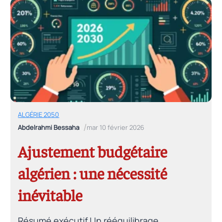
ALGÉRIE 2050
/
Abdelrahmi Bessaha
mar 10 février 2026
Ajustement budgétaire
algérien : une nécessité
inévitable
Résumé exécutif Un rééquilibrage