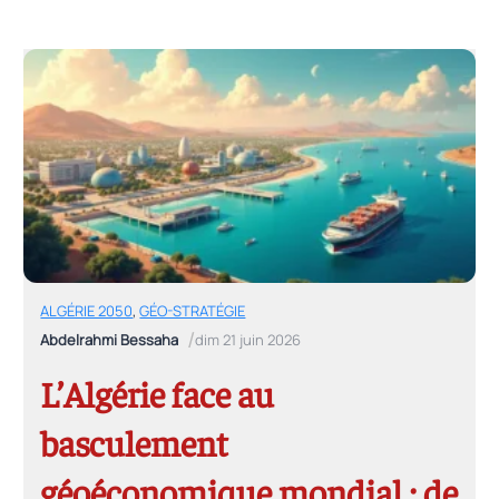
ALGÉRIE 2050
,
GÉO-STRATÉGIE
/
Abdelrahmi Bessaha
dim 21 juin 2026
L’Algérie face au
basculement
géoéconomique mondial : de