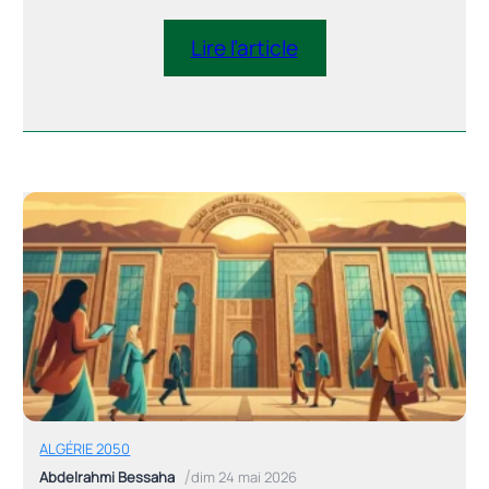
incontournable de souveraineté
économique et de cohérence
Lire l’article
macroéconomique Résumé Exécutif
L’économie algérienne se trouve aujourd’hui
à un tournant décisif de son histoire
économique. Malgré les progrès réalisés au
cours des dernières décennies, le modèle
de croissance demeure fortement
dépendant de la […]
ALGÉRIE 2050
/
Abdelrahmi Bessaha
dim 24 mai 2026