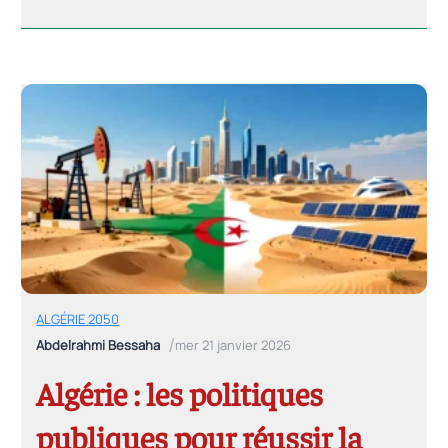
d’évaluation et de contrôle, constituant une
véritable infrastructure décisionnelle (« GPS
» des politiques publiques). Outils de
pilotage et projection Trois instruments
structurants sont indispensables :
Indicateurs de performance Les […]
ALGÉRIE 2050
/
Abdelrahmi Bessaha
mer 21 janvier 2026
Algérie : les politiques
publiques pour réussir la