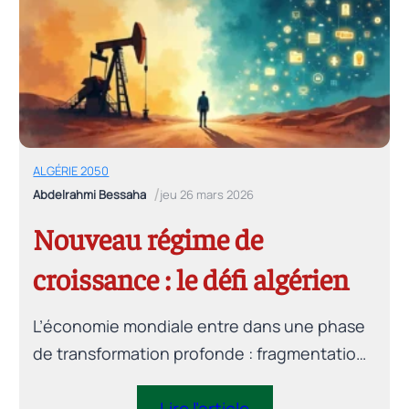
document explore six contraintes majeures
et propose un cadre opérationnel de
gouvernance et de pilotage des réformes à
l’horizon 2050.
ALGÉRIE 2050
/
Abdelrahmi Bessaha
jeu 26 mars 2026
Nouveau régime de
croissance : le défi algérien
L’économie mondiale entre dans une phase
de transformation profonde : fragmentation
géoéconomique, montée des actifs
immatériels, accélération technologique.