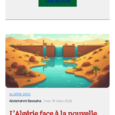
Lire l’article
Dans ce nouveau régime mondial, la
hiérarchie économique ne récompense plus
l’accumulation du capital mais la capacité à
innover et à générer des gains de
productivité. Qu’implique ce changement de
régime pour l’Algérie, encore ancrée dans un
modèle rentier ?
ALGÉRIE 2050
/
Abdelrahmi Bessaha
mer 18 mars 2026
L’Algérie face à la nouvelle