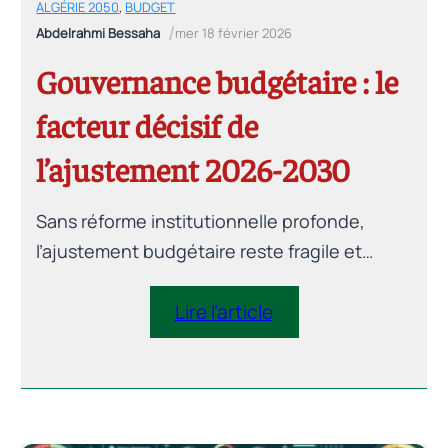
ALGÉRIE 2050
,
BUDGET
/
Abdelrahmi Bessaha
mer 18 février 2026
Gouvernance budgétaire : le
facteur décisif de
l’ajustement 2026-2030
Sans réforme institutionnelle profonde,
l’ajustement budgétaire reste fragile et
réversible. Cet article analyse les leviers de
gouvernance indispensables à la réussite de
Lire l’article
la stratégie 2026-2030 : cadre budgétaire à
moyen terme, règles budgétaires crédibles,
transparence renforcée et création d’un
département macro-budgétaire.