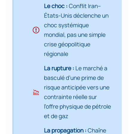
Les messages clés
2
Le choc :
Conflit Iran–
États-Unis déclenche un
Introduction : un choc
3
systémique de grande ampleur
choc systémique
mondial, pas une simple
Partie 1. Contexte
crise géopolitique
macroéconomique global : un
4
régionale
choc énergétique dans un
environnement déjà contraint
La rupture :
Le marché a
basculé d’une prime de
Partie 2. Géostratégie et logique
de guerre : d’une confrontation
risque anticipée vers une
5
régionale à une guerre
contrainte réelle sur
systémique
l’offre physique de pétrole
et de gaz
Partie 3. Le marché pétrolier et
gazier : une dimension physique,
6
La propagation :
Chaîne
financière et stratégique