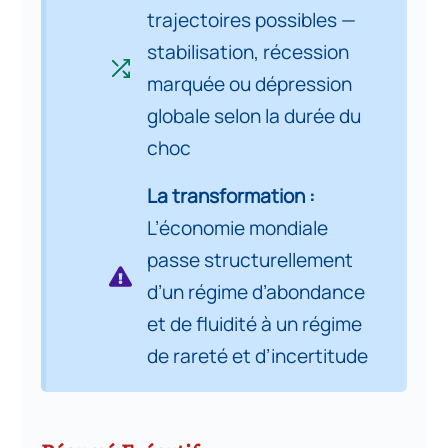
trajectoires possibles —
Partie 8. Gérer le choc,
stabilisation, récession
transformer le système :
marquée ou dépression
11
arbitrages et reconfiguration de
globale selon la durée du
l’économie mondiale
choc
Partie 9. L’Algérie face au choc
La transformation :
énergétique : opportunité
12
conjoncturelle, vulnérabilité
L’économie mondiale
structurelle
passe structurellement
d’un régime d’abondance
Conclusion : un changement de
13
et de fluidité à un régime
régime
de rareté et d’incertitude
Bibliographie
14