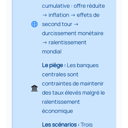
cumulative : offre réduite
Partie 4 : Typologie des chocs
→ inflation → effets de
7
pétroliers depuis 1973
second tour →
durcissement monétaire
Partie 5. Destruction de l’offre
énergétique : de la perturbation
→ ralentissement
8
conjoncturelle à la rareté
mondial
structurelle
Le piège :
Les banques
Partie 6. La transmission du choc
centrales sont
énergétique : inflation,
9
contraintes de maintenir
politiques monétaires et
instabilité macro-financière
des taux élevés malgré le
ralentissement
Partie 7. Interaction des
économique
mécanismes de transmission et
10
formation d’un choc
Les scénarios :
Trois
macroéconomique cumulatif