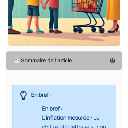
Sommaire de l’article
Résumé analytique
1
En bref :
Partie 1 – Perspective
En bref :
2
internationale
L’inflation mesurée
: Le
Partie 2 – Inflation mesurée,
chiffre officiel basé sur un