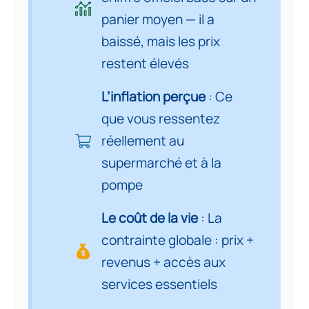
inflation perçue et crise du coût
3
panier moyen — il a
de la vie en Algérie (2000-2025)
baissé, mais les prix
restent élevés
Synthèse vidéo
4
L’inflation perçue
: Ce
que vous ressentez
réellement au
supermarché et à la
pompe
Le coût de la vie
: La
contrainte globale : prix +
revenus + accès aux
services essentiels